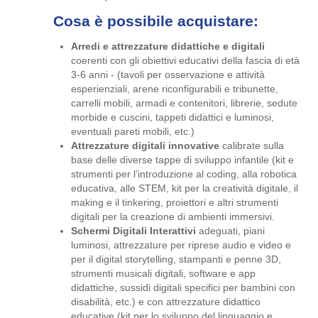
Cosa è possibile acquistare:
Arredi e attrezzature didattiche e digitali
coerenti con gli obiettivi educativi della fascia di età
3-6 anni - (tavoli per osservazione e attività
esperienziali, arene riconfigurabili e tribunette,
carrelli mobili, armadi e contenitori, librerie, sedute
morbide e cuscini, tappeti didattici e luminosi,
eventuali pareti mobili, etc.)
Attrezzature digitali innovative
calibrate sulla
base delle diverse tappe di sviluppo infantile (kit e
strumenti per l’introduzione al coding, alla robotica
educativa, alle STEM, kit per la creatività digitale, il
making e il tinkering, proiettori e altri strumenti
digitali per la creazione di ambienti immersivi.
Schermi Digitali Interattivi
adeguati, piani
luminosi, attrezzature per riprese audio e video e
per il digital storytelling, stampanti e penne 3D,
strumenti musicali digitali, software e app
didattiche, sussidi digitali specifici per bambini con
disabilità, etc.) e con attrezzature didattico
educative (kit per lo sviluppo del linguaggio e