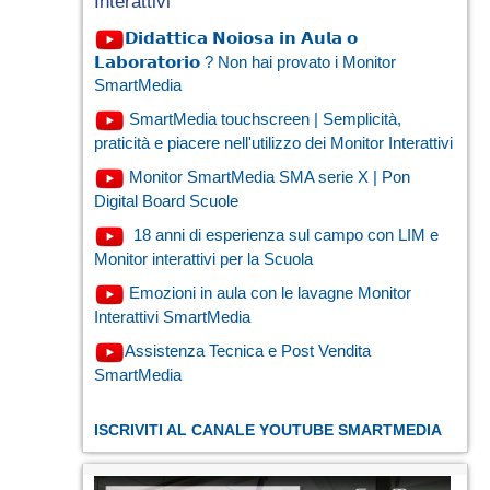
Interattivi
𝗗𝗶𝗱𝗮𝘁𝘁𝗶𝗰𝗮 𝗡𝗼𝗶𝗼𝘀𝗮 𝗶𝗻 𝗔𝘂𝗹𝗮 𝗼
𝗟𝗮𝗯𝗼𝗿𝗮𝘁𝗼𝗿𝗶𝗼 ? Non hai provato i Monitor
SmartMedia
SmartMedia touchscreen | Semplicità,
praticità e piacere nell'utilizzo dei Monitor Interattivi
Monitor SmartMedia SMA serie X | Pon
Digital Board Scuole
18 anni di esperienza sul campo con LIM e
Monitor interattivi per la Scuola
Emozioni in aula con le lavagne Monitor
Interattivi SmartMedia
Assistenza Tecnica e Post Vendita
SmartMedia
ISCRIVITI AL CANALE YOUTUBE SMARTMEDIA