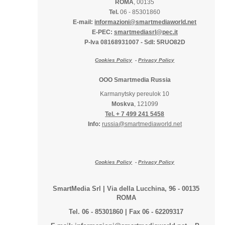
ROMA
, 00135
Tel.
06 - 85301860
E-mail:
informazioni@smartmediaworld.net
E-PEC:
smartmediasrl@pec.it
P-Iva 08168931007
-
SdI: 5RUO82D
Cookies Policy
-
Privacy Policy
OOO Smartmedia Russia
Karmanytsky pereulok 10
Moskva
, 121099
Tel. + 7 499 241 5458
Info:
russia@smartmediaworld.net
Cookies Policy
-
Privacy Policy
SmartMedia Srl | Via della Lucchina, 96 - 00135
ROMA
Tel. 06 - 85301860 | Fax 06 - 62209317