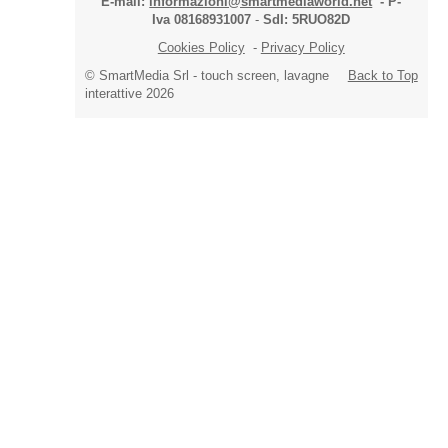
E-mail:
informazioni@smartmediaworld.net
-
P-
Iva 08168931007
-
SdI: 5RUO82D
Cookies Policy
-
Privacy Policy
© SmartMedia Srl - touch screen, lavagne
Back to Top
interattive 2026