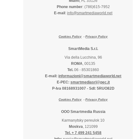
Miami
, FL 33126
Phone number
: (786)615-7952
E-mail
:
info@smartmediaworld.net
Cookies Policy
-
Privacy Policy
SmartMedia S.r.l.
Via della Lucchina, 96
ROMA
, 00135
Tel.
06 - 85301860
E-mail:
informazioni@smartmediaworld.net
E-PEC:
smartmediasrl@pec.it
P-Iva 08168931007
-
SdI: 5RUO82D
Cookies Policy
-
Privacy Policy
OOO Smartmedia Russia
Karmanytsky pereulok 10
Moskva
, 121099
Tel. + 7 499 241 5458
Info:
russia@smartmediaworld.net